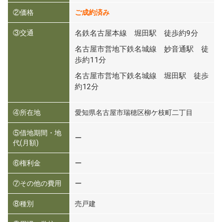
②価格
ご成約済み
③交通
名鉄名古屋本線 堀田駅 徒歩約9分
名古屋市営地下鉄名城線 妙音通駅 徒
歩約11分
名古屋市営地下鉄名城線 堀田駅 徒歩
約12分
④所在地
愛知県名古屋市瑞穂区柳ケ枝町二丁目
⑤借地期間・地
ー
代(月額)
⑥権利金
ー
⑦その他の費用
ー
⑧種別
売戸建