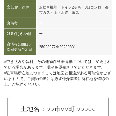
㊲ 設備／条件
追炊き機能・トイレ2ヶ所・3口コンロ・都
市ガス・上下水道・電気
㊳備考
ー
㊴条件(その他)
ー
㊵情報公開日／
250230724/20230831
次回更新予定日
※空き状況や賃料、その他物件詳細情報については、変更され
ている場合があります。現況を優先させていただきます。
※駐車場所在地につきましては地図と相違がある可能性がござ
いますので、ご契約の際には必ず仲介業者に所在地を確認の
上、ご契約ください。
土地名：○○市○○町 ○○○○○