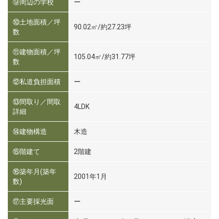
⑨周辺の学校
ー
⑩土地面積／坪
90.02㎡/約27.23坪
数
⑪建物面積／坪
105.04㎡/約31.77坪
数
⑫私道負担面積
ー
⑬間取り／間取
4LDK
詳細
⑭建物構造
木造
⑮階建て
2階建
⑯築年月(築年
2001年1月
数)
⑰主要採光面
ー