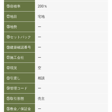
㉖容積率
200％
㉗地目
宅地
㉘地勢
ー
㉙セットバック
ー
㉚建築確認番号
ー
㉛施工会社
ー
㉜現況
空
㉝引渡し
相談
㉞管理コード
ー
㉟取引形態
売主
㊱敷金／保証金
ー