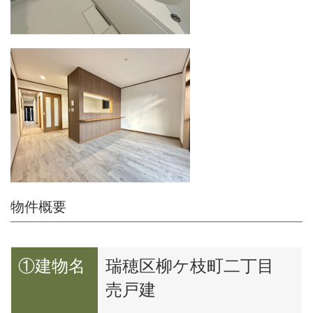
物件概要
①建物名
瑞穂区柳ケ枝町二丁目
売戸建