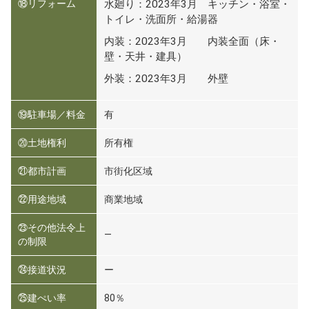
⑱リフォーム
水廻り：2023年3月 キッチン・浴室・
トイレ・洗面所・給湯器
内装：2023年3月 内装全面（床・
壁・天井・建具）
外装：2023年3月 外壁
⑲駐車場／料金
有
⑳土地権利
所有権
㉑都市計画
市街化区域
㉒用途地域
商業地域
㉓その他法令上
―
の制限
㉔接道状況
ー
㉕建ぺい率
80％