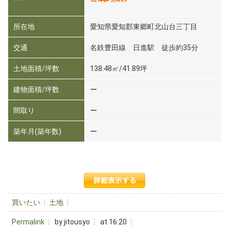
所在地
愛知県愛知郡東郷町北山台三丁目
交通
名鉄豊田線 日進駅 徒歩約35分
土地面積/坪数
138.48㎡/41.89坪
建物面積/坪数
ー
間取り
ー
築年月(築年数)
ー
買いたい
土地
Permalink
by jitousyo
at 16:20