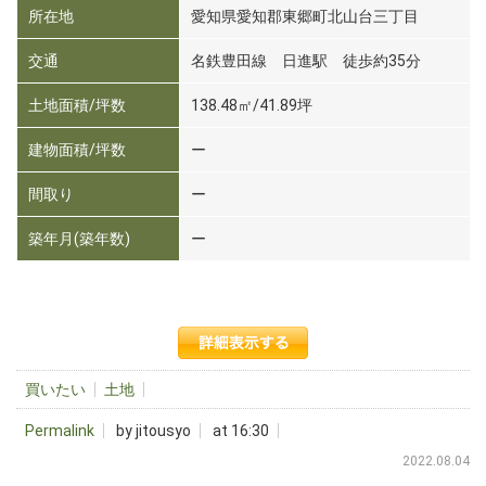
所在地
愛知県愛知郡東郷町北山台三丁目
交通
名鉄豊田線 日進駅 徒歩約35分
土地面積/坪数
138.48㎡/41.89坪
建物面積/坪数
ー
間取り
ー
築年月(築年数)
ー
買いたい
土地
Permalink
by jitousyo
at 16:30
2022.08.04