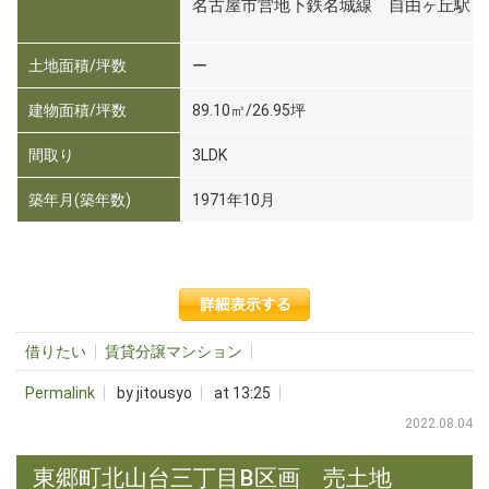
名古屋市営地下鉄名城線 自由ヶ丘駅 
土地面積/坪数
ー
建物面積/坪数
89.10㎡/26.95坪
間取り
3LDK
築年月(築年数)
1971年10月
借りたい
賃貸分譲マンション
Permalink
by jitousyo
at 13:25
2022.08.04
東郷町北山台三丁目B区画 売土地