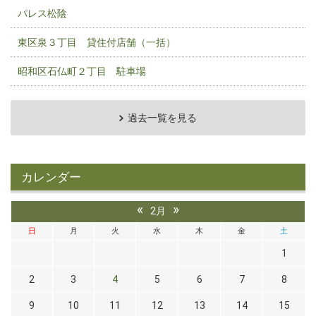
パレス松陰
東区泉３丁目 貸住付店舗（一括）
昭和区石仏町２丁目 駐車場
過去一覧を見る
カレンダー
«
»
2月
日
月
火
水
木
金
土
1
2
3
4
5
6
7
8
9
10
11
12
13
14
15