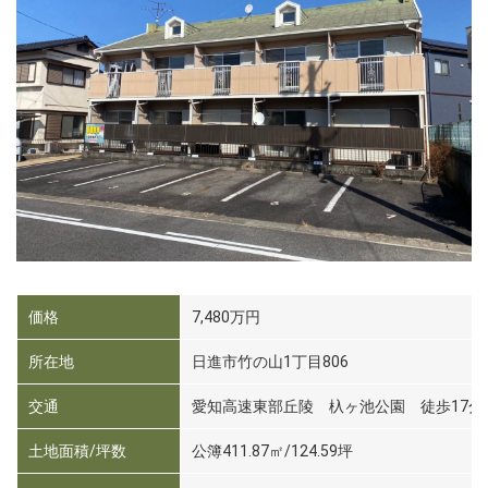
価格
7,480万円
所在地
日進市竹の山1丁目806
交通
愛知高速東部丘陵 杁ヶ池公園 徒歩17分
土地面積/坪数
公簿411.87㎡/124.59坪