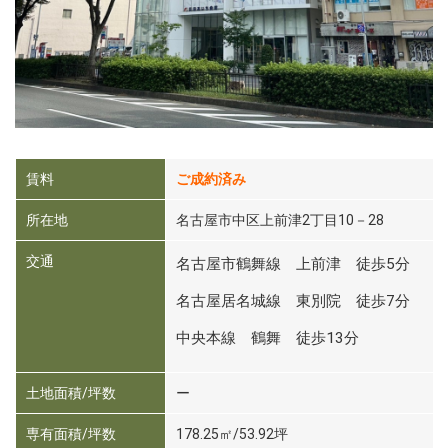
賃料
ご成約済み
所在地
名古屋市中区上前津2丁目10－28
交通
名古屋市鶴舞線 上前津 徒歩5分
名古屋居名城線 東別院 徒歩7分
中央本線 鶴舞 徒歩13分
土地面積/坪数
ー
専有面積/坪数
178.25㎡/53.92坪