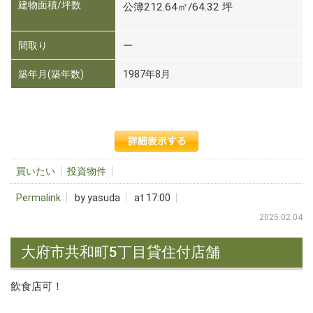
建物面積/坪数
公簿212.64㎡/64.32 坪
間取り
ー
築年月(築年数)
1987年8月
買いたい
投資物件
Permalink
by yasuda
at 17:00
2025.02.04
大府市共和町5丁目貸住付店舗
飲食店可！