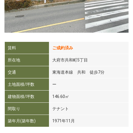
賃料
ご成約済み
所在地
大府市共和町5丁目
交通
東海道本線 共和 徒歩7分
土地面積/坪数
ー
建物面積/坪数
146.60㎡
間取り
テナント
築年月(築年数)
1971年11月