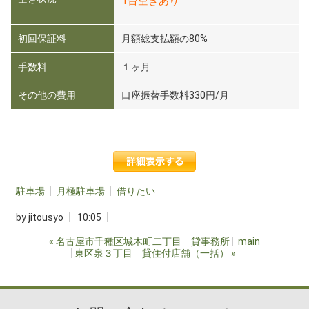
1
台空きあり
初回保証料
月額総支払額の80%
手数料
１ヶ月
その他の費用
口座振替手数料330円/月
駐車場
月極駐車場
借りたい
by
jitousyo
10:05
«
名古屋市千種区城木町二丁目 貸事務所
main
東区泉３丁目 貸住付店舗（一括）
»