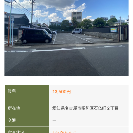
賃料
13,500円
所在地
愛知県名古屋市昭和区石仏町２丁目
交通
ー
空き状況