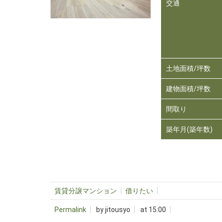
交通
土地面積/坪数
建物面積/坪数
間取り
築年月(築年数)
賃貸分譲マンション
借りたい
Permalink
by jitousyo
at 15:00