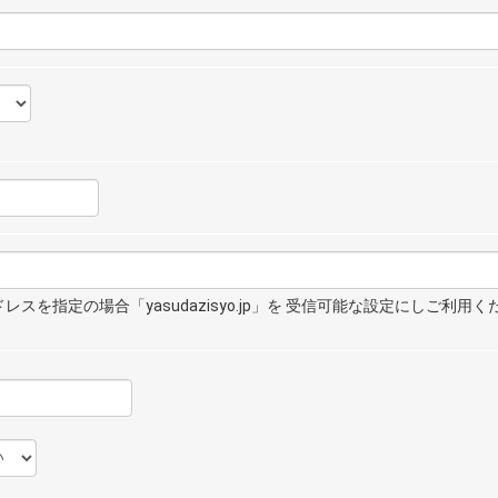
スを指定の場合「yasudazisyo.jp」を 受信可能な設定にしご利用く