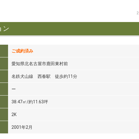
2
ョン
ご成約済み
愛知県北名古屋市鹿田東村前
名鉄犬山線 西春駅 徒歩約11分
ー
38.47㎡/約11.63坪
2K
2001年2月