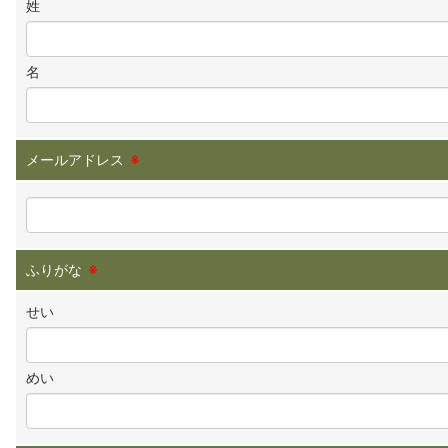
姓
名
メールアドレス
※
ふりがな
※
せい
めい