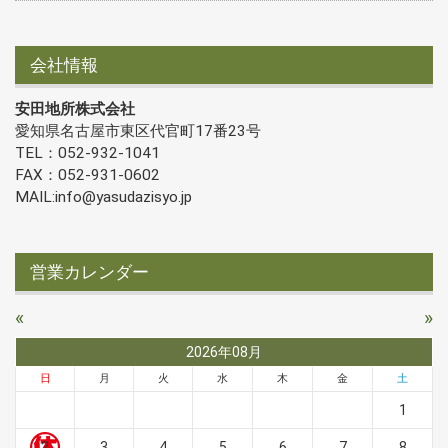
会社情報
安田地所株式会社
愛知県名古屋市東区代官町17番23号
TEL：052-932-1041
FAX：052-931-0602
MAIL:info@yasudazisyo.jp
営業カレンダー
«
»
2026年08月
日
月
火
水
木
金
土
1
2
3
4
5
6
7
8