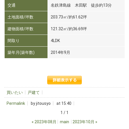
交通
名鉄津島線 木田駅 徒歩約13分
土地面積/坪数
203.73㎡/約61.62坪
建物面積/坪数
121.32㎡/約36.69坪
間取り
4LDK
築年月(築年数)
2014年9月
買いたい
戸建て
Permalink
by jitousyo
at 15:40
1 / 1
«
2023年08月
main
2023年10月
»