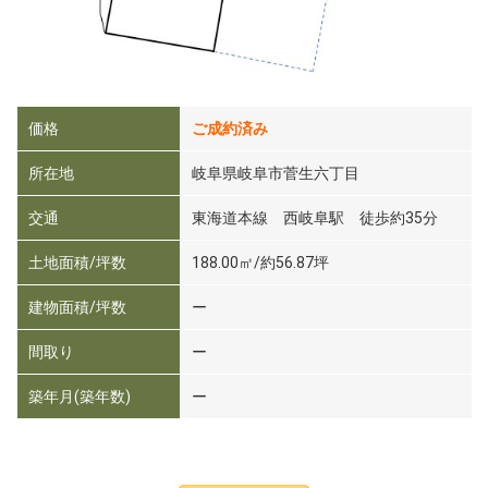
価格
ご成約済み
所在地
岐阜県岐阜市菅生六丁目
交通
東海道本線 西岐阜駅 徒歩約35分
土地面積/坪数
188.00㎡/約56.87坪
建物面積/坪数
ー
間取り
ー
築年月(築年数)
ー