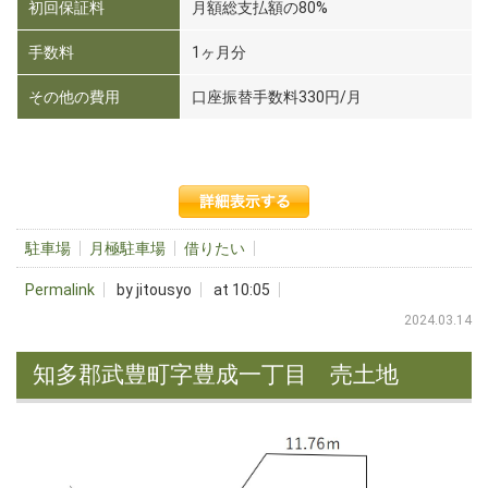
初回保証料
月額総支払額の80%
手数料
1ヶ月分
その他の費用
口座振替手数料330円/月
駐車場
月極駐車場
借りたい
Permalink
by jitousyo
at 10:05
2024.03.14
知多郡武豊町字豊成一丁目 売土地