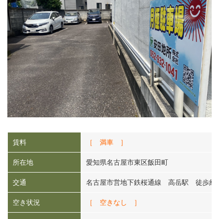
賃料
［ 満車 ］
所在地
愛知県名古屋市東区飯田町
交通
名古屋市営地下鉄桜通線 高岳駅 徒歩約1
空き状況
［ 空きなし ］