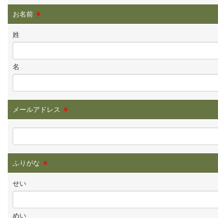
お名前
※
姓
名
メールアドレス
※
ふりがな
※
せい
めい