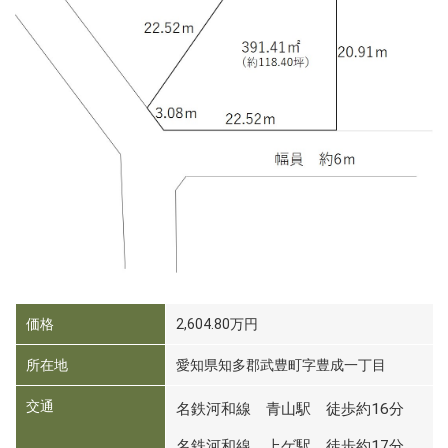
価格
2,604.80万円
所在地
愛知県知多郡武豊町字豊成一丁目
交通
名鉄河和線 青山駅 徒歩約16分
名鉄河和線 上ゲ駅 徒歩約17分