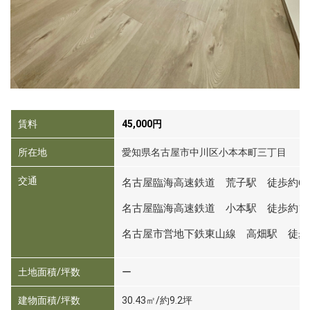
賃料
45,000円
所在地
愛知県名古屋市中川区小本本町三丁目
交通
名古屋臨海高速鉄道 荒子駅 徒歩約6
名古屋臨海高速鉄道 小本駅 徒歩約1
名古屋市営地下鉄東山線 高畑駅 徒歩
土地面積/坪数
ー
建物面積/坪数
30.43㎡/約9.2坪