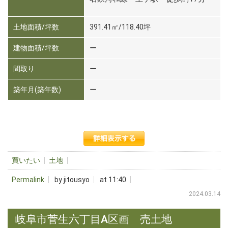
土地面積/坪数
391.41㎡/118.40坪
建物面積/坪数
ー
間取り
ー
築年月(築年数)
ー
買いたい
土地
Permalink
by jitousyo
at 11:40
2024.03.14
岐阜市菅生六丁目A区画 売土地