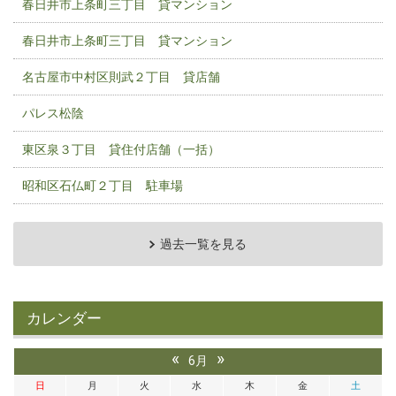
春日井市上条町三丁目 貸マンション
春日井市上条町三丁目 貸マンション
名古屋市中村区則武２丁目 貸店舗
パレス松陰
東区泉３丁目 貸住付店舗（一括）
昭和区石仏町２丁目 駐車場
過去一覧を見る
カレンダー
«
»
6月
日
月
火
水
木
金
土