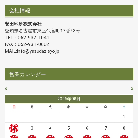
会社情報
安田地所株式会社
愛知県名古屋市東区代官町17番23号
TEL：052-932-1041
FAX：052-931-0602
MAIL:info@yasudazisyo.jp
営業カレンダー
«
»
2026年08月
日
月
火
水
木
金
土
1
2
3
4
5
6
7
8