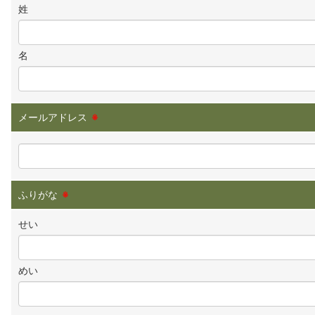
姓
名
メールアドレス
※
ふりがな
※
せい
めい