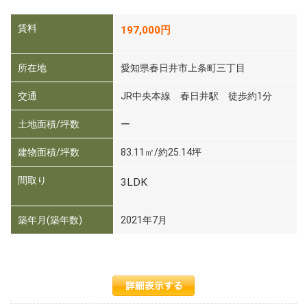
賃料
197,000円
所在地
愛知県春日井市上条町三丁目
交通
JR中央本線 春日井駅 徒歩約1分
土地面積/坪数
ー
建物面積/坪数
83.11㎡/約25.14坪
間取り
3LDK
築年月(築年数)
2021年7月