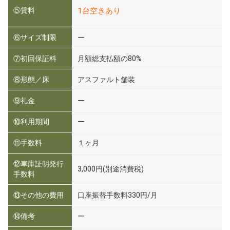
⑤賃料
1
台空きあり
⑥サイズ制限
ー
⑦初回保証料
月額総支払額の80%
⑧形態／床
アスファルト舗装
⑨礼金
ー
⑩利用期間
ー
⑪手数料
１ヶ月
⑫車庫証明発行
3,000円(別途消費税)
手数料
⑬その他の費用
口座振替手数料330円/月
⑭備考
ー