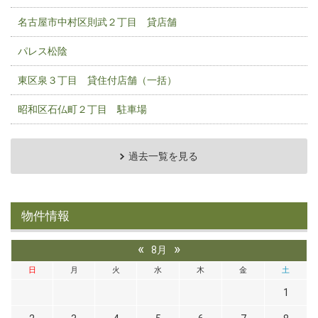
名古屋市中村区則武２丁目 貸店舗
パレス松陰
東区泉３丁目 貸住付店舗（一括）
昭和区石仏町２丁目 駐車場
過去一覧を見る
物件情報
«
»
8月
日
月
火
水
木
金
土
1