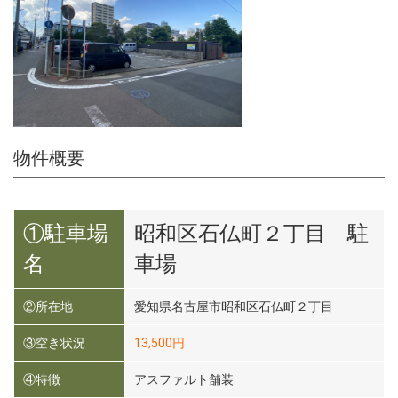
物件概要
①駐車場
昭和区石仏町２丁目 駐
名
車場
②所在地
愛知県名古屋市昭和区石仏町２丁目
③空き状況
13,500円
④特徴
アスファルト舗装