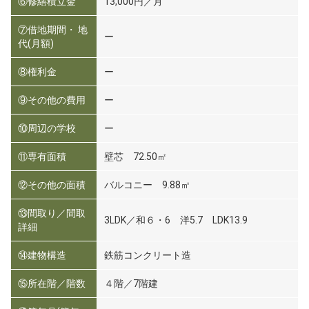
⑥修繕積立金
13,000円／月
⑦借地期間・ 地
ー
代(月額)
⑧権利金
ー
⑨その他の費用
ー
⑩周辺の学校
ー
⑪専有面積
壁芯 72.50㎡
⑫その他の面積
バルコニー 9.88㎡
⑬間取り／間取
3LDK／和６・6 洋5.7 LDK13.9
詳細
⑭建物構造
鉄筋コンクリート造
⑮所在階／階数
４階／7階建