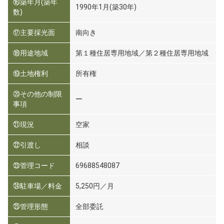
⑯築年月(築年
1990年1月(築30年)
数)
⑰主要採光面
南向き
⑱用途地域
第１種住居専用地域／第２種住居専用地域
⑲土地権利
所有権
⑳その他の制限
ー
事項
㉑現況
空家
㉒引渡し
相談
㉓管理コード
69688548087
㉔駐車場／料金
5,250円／月
㉕管理形態
全部委託