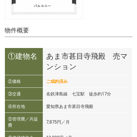
物件概要
①建物名
あま市甚目寺飛殿 売マ
ンション
②価格
ご成約済み
③交通
名鉄津島線 七宝駅 徒歩約17分
④所在地
愛知県あま市甚目寺飛殿
⑤管理費／共益
7,875円／月
費