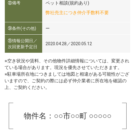
㉝備考
ペット相談(規約あり)
弊社売主につき仲介手数料不要
㉞条件(その他)
ー
㉟情報公開日／
2020.04.28／2020.05.12
次回更新予定日
※空き状況や賃料、その他物件詳細情報については、変更され
ている場合があります。現況を優先させていただきます。
※駐車場所在地につきましては地図と相違がある可能性がござ
いますので、ご契約の際には必ず仲介業者に所在地を確認の
上、ご契約ください。
物件名：○○市○○町 ○○○○○