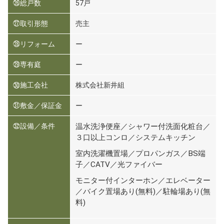
㉖総戸数
57戸
㉗取引形態
売主
㉘リフォーム
ー
㉙専有庭
ー
㉚施工会社
株式会社新井組
㉛敷金／保証金
ー
㉜設備／条件
温水洗浄便座／シャワー付洗面化粧台／
３口以上コンロ／システムキッチン
室内洗濯機置場／プロパンガス／BS端
子／CATV／光ファイバー
モニター付インターホン／エレベーター
／バイク置場あり(無料)／駐輪場あり(無
料)