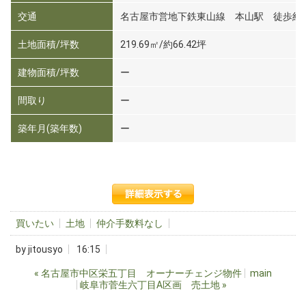
交通
名古屋市営地下鉄東山線 本山駅 徒歩約
土地面積/坪数
219.69㎡/約66.42坪
建物面積/坪数
ー
間取り
ー
築年月(築年数)
ー
買いたい
土地
仲介手数料なし
by
jitousyo
16:15
«
名古屋市中区栄五丁目 オーナーチェンジ物件
main
岐阜市菅生六丁目A区画 売土地
»