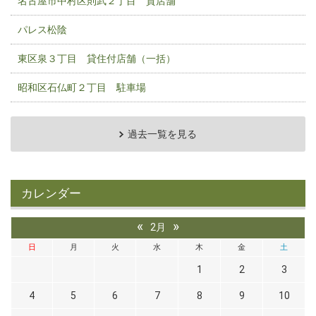
名古屋市中村区則武２丁目 貸店舗
パレス松陰
東区泉３丁目 貸住付店舗（一括）
昭和区石仏町２丁目 駐車場
過去一覧を見る
カレンダー
«
»
2月
日
月
火
水
木
金
土
1
2
3
4
5
6
7
8
9
10