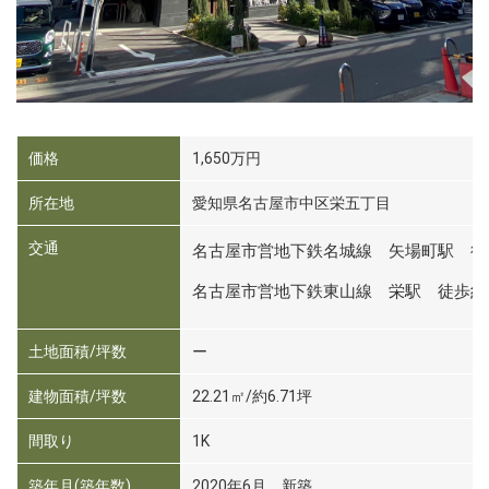
価格
1,650万円
所在地
愛知県名古屋市中区栄五丁目
交通
名古屋市営地下鉄名城線 矢場町駅 徒
名古屋市営地下鉄東山線 栄駅 徒歩約
土地面積/坪数
ー
建物面積/坪数
22.21㎡/約6.71坪
間取り
1K
築年月(築年数)
2020年6月 新築