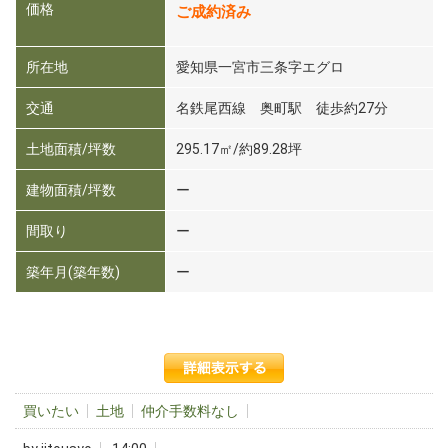
価格
ご成約済み
所在地
愛知県一宮市三条字エグロ
交通
名鉄尾西線 奥町駅 徒歩約27分
土地面積/坪数
295.17㎡/約89.28坪
建物面積/坪数
ー
間取り
ー
築年月(築年数)
ー
買いたい
土地
仲介手数料なし