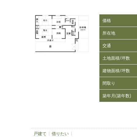
価格
所在地
交通
土地面積/坪数
建物面積/坪数
間取り
築年月(築年数)
戸建て
借りたい