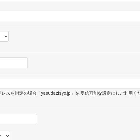
スを指定の場合「yasudazisyo.jp」を 受信可能な設定にしご利用く