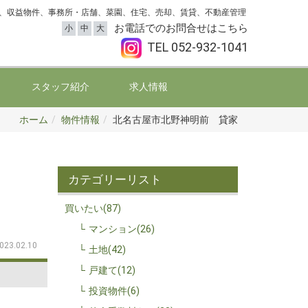
、収益物件、事務所・店舗、菜園、住宅、売却、賃貸、不動産管理
お電話でのお問合せはこちら
小
中
大
TEL
052-932-1041
スタッフ紹介
求人情報
ホーム
物件情報
北名古屋市北野神明前 貸家
カテゴリーリスト
買いたい(87)
マンション(26)
023.02.10
土地(42)
戸建て(12)
投資物件(6)