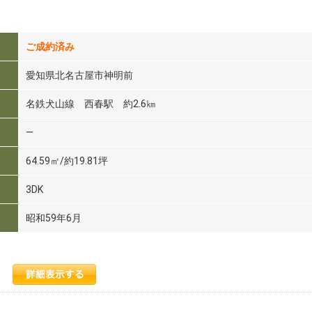
ご成約済み
愛知県北名古屋市神明前
名鉄犬山線 西春駅 約2.6㎞
―
64.59㎡/約19.81坪
3DK
昭和59年6月