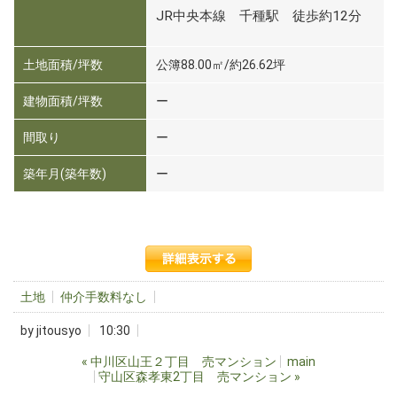
JR中央本線 千種駅 徒歩約12分
土地面積/坪数
公簿88.00㎡/約26.62坪
建物面積/坪数
ー
間取り
ー
築年月(築年数)
ー
土地
仲介手数料なし
by
jitousyo
10:30
«
中川区山王２丁目 売マンション
main
守山区森孝東2丁目 売マンション
»