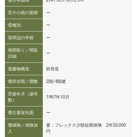
⑪その他の面積
ー
⑫種別
ー
⑬周辺の学校
ー
⑭間取り／間取
ー
詳細
⑮建物構造
鉄骨造
⑯所在階／階数
2階/4階建
⑰築年月（築年
1987年10月
数）
⑱主要採光面
ー
⑲保険／保険加
要：フレックス少額短期保険 2年20,000
入
円