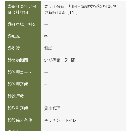
⑳保証会社／保
要：全保連 初回月額総支払額の100％、
証会社詳細
更新時10％（1年）
㉑駐車場／料金
ー
㉒現況
空
㉓引渡し
相談
㉔契約期間
定期借家 5年間
㉕管理コード
ー
㉖管理形態
―
㉗総戸数
ー
㉘取引形態
貸主代理
㉙設備／条件
キッチン・トイレ