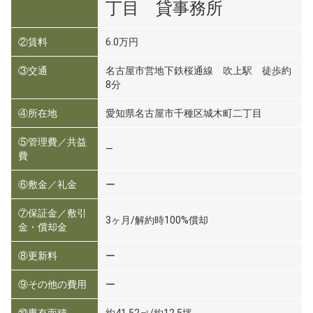
丁目 貸事務所
②賃料
6.0万円
③交通
名古屋市営地下鉄桜通線 吹上駅 徒歩約
8分
④所在地
愛知県名古屋市千種区城木町二丁目
⑤管理費／共益
―
費
⑥敷金／礼金
ー
⑦保証金／敷引
3ヶ月/解約時100%償却
金・償却金
⑧更新料
ー
⑨その他の費用
ー
⑩専有面積
約41.52㎡/約12.5坪