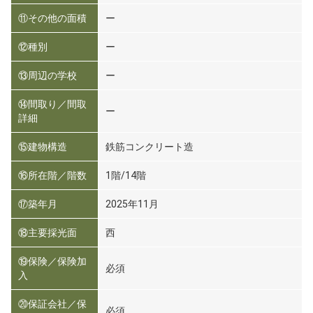
⑪その他の面積
ー
⑫種別
ー
⑬周辺の学校
ー
⑭間取り／間取
ー
詳細
⑮建物構造
鉄筋コンクリート造
⑯所在階／階数
1階/14階
⑰築年月
2025年11月
⑱主要採光面
西
⑲保険／保険加
必須
入
⑳保証会社／保
必須