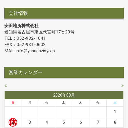
会社情報
安田地所株式会社
愛知県名古屋市東区代官町17番23号
TEL：052-932-1041
FAX：052-931-0602
MAIL:info@yasudazisyo.jp
営業カレンダー
«
»
2026年08月
日
月
火
水
木
金
土
1
2
3
4
5
6
7
8