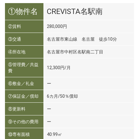
①物件名
CREVISTA名駅南
②賃料
280,000円
③交通
名古屋市東山線 名古屋 徒歩10分
④所在地
名古屋市中村区名駅南二丁目
⑤管理費／共益
12,300円/月
費
⑥敷金／礼金
ー
⑦保証金／償却
6カ月/50％償却
⑧更新料
ー
⑨その他の費用
ー
⑩専有面積
40.99㎡