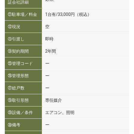
証会社詳細
㉑駐車場／料金
1台有/33,000円（税込）
㉒現況
空
㉓引渡し
即時
㉔契約期間
2年間
㉕管理コード
ー
㉖管理形態
ー
㉗総戸数
ー
㉘取引形態
専任媒介
㉙設備／条件
エアコン、照明
㉚備考
ー