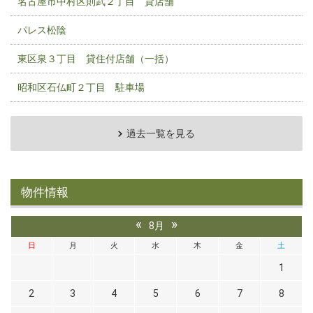
名古屋市中村区則武２丁目 貸店舗
パレス松陰
東区泉３丁目 貸住付店舗（一括）
昭和区石仏町２丁目 駐車場
過去一覧を見る
物件情報
«
»
8月
日
月
火
水
木
金
土
1
2
3
4
5
6
7
8