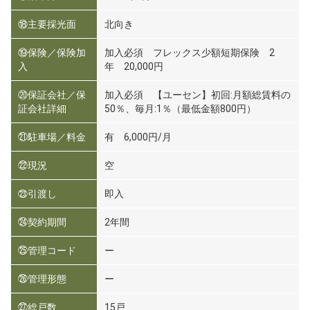
⑱主要採光面
北向き
⑲保険／保険加
加入必須 フレックス少額短期保険 2
入
年 20,000円
⑳保証会社／保
加入必須 【ユーセン】初回:月額総賃料の
証会社詳細
50％、毎月:1％（最低金額800円）
㉑駐車場／料金
有 6,000円/月
㉒現況
空
㉓引渡し
即入
㉔契約期間
2年間
㉕管理コード
ー
㉖管理形態
ー
㉗総戸数
15戸