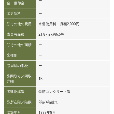
ー
金・償却金
⑧更新料
ー
⑨その他の費用
水道使用料：月額2,000円
⑩専有面積
21.87㎡/約6.6坪
⑪その他の面積
ー
⑫種別
ー
⑬周辺の学校
ー
⑭間取り／間取
1K
詳細
⑮建物構造
鉄筋コンクリート造
⑯所在階／階数
2階/4階建て
⑰築年月
1988年8月