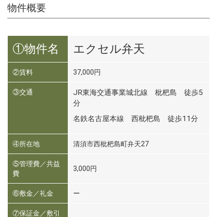
物件概要
①物件名
エクセル弁天
②賃料
37,000円
③交通
JR東海交通事業城北線 枇杷島 徒歩5
分
名鉄名古屋本線 西枇杷島 徒歩11分
④所在地
清須市西枇杷島町弁天27
⑤管理費／共益
3,000円
費
⑥敷金／礼金
ー
⑦保証金／敷引