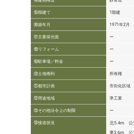
⑭建物構造
鉄骨造
⑮階建て
1階建
⑯築年月
1971年2月
⑰主要採光面
ー
⑱リフォーム
ー
⑲駐車場／料金
ー
⑳土地権利
所有権
㉑都市計画
市街化区域
㉒用途地域
準工業
㉓その他法令上の制限
ー
㉔接道状況
北5.4m 
東3.6m 