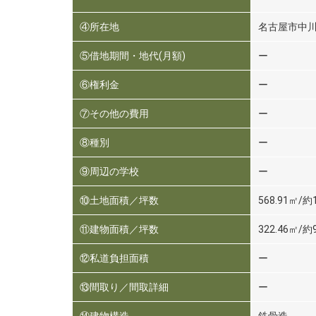
④所在地
名古屋市中
⑤借地期間・地代(月額)
ー
⑥権利金
ー
⑦その他の費用
ー
⑧種別
ー
⑨周辺の学校
ー
⑩土地面積／坪数
568.91㎡/約
⑪建物面積／坪数
322.46㎡/約
⑫私道負担面積
ー
⑬間取り／間取詳細
ー