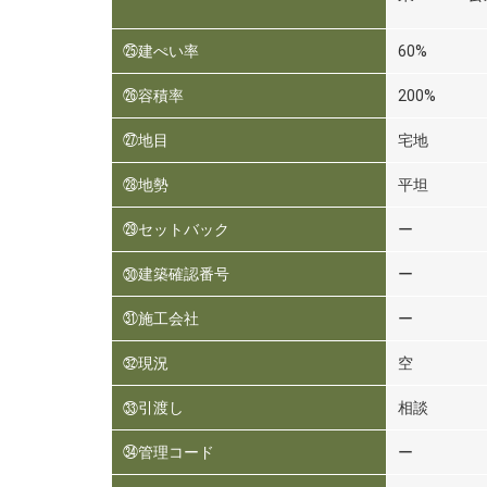
㉕建ぺい率
60%
㉖容積率
200%
㉗地目
宅地
㉘地勢
平坦
㉙セットバック
ー
㉚建築確認番号
ー
㉛施工会社
ー
㉜現況
空
㉝引渡し
相談
㉞管理コード
ー