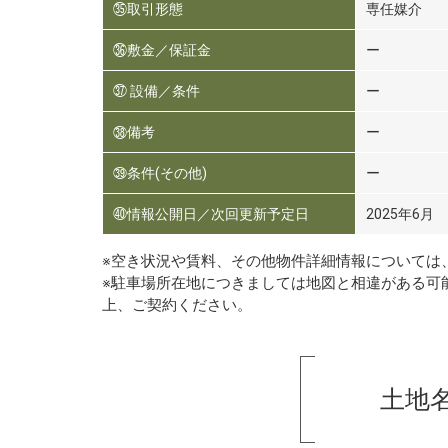
㉟取引形態
専任媒介
㊱敷金／保証金
ー
㊲ 設備／条件
ー
㊳備考
ー
㊴条件(その他)
ー
㊵情報公開日／次回更新予定日
2025年6月
※空き状況や賃料、その他物件詳細情報については
※駐車場所在地につきましては地図と相違がある可
上、ご契約ください。
土地名