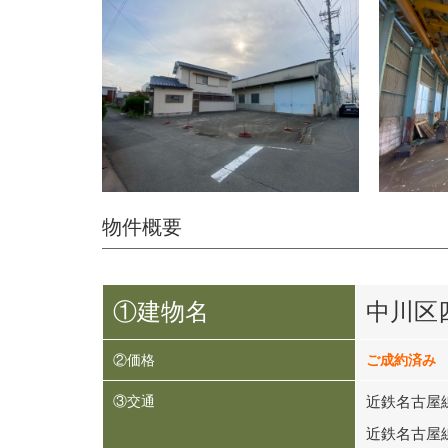
物件概要
①建物名
中川区
②価格
ご成約済み
③交通
近鉄名古屋
近鉄名古屋