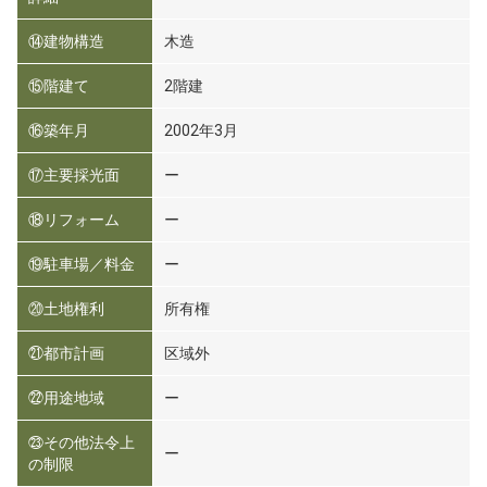
⑭建物構造
木造
⑮階建て
2階建
⑯築年月
2002年3月
⑰主要採光面
ー
⑱リフォーム
ー
⑲駐車場／料金
ー
⑳土地権利
所有権
㉑都市計画
区域外
㉒用途地域
ー
㉓その他法令上
ー
の制限