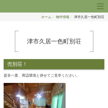
ホーム
物件情報
津市久居一色町別荘
津市久居一色町別荘
売別荘！
是非一度、周辺環境と併せてご見学ください。