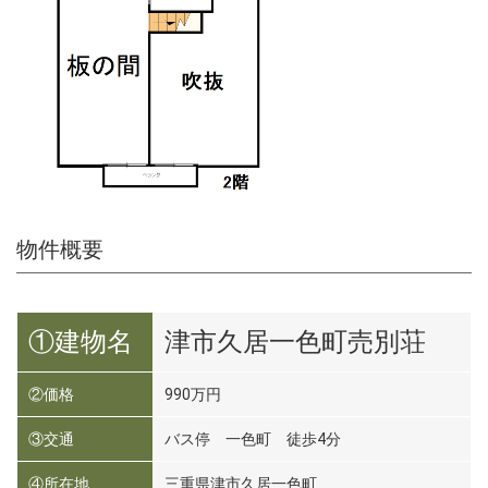
物件概要
①建物名
津市久居一色町売別荘
②価格
990万円
③交通
バス停 一色町 徒歩4分
④所在地
三重県津市久居一色町