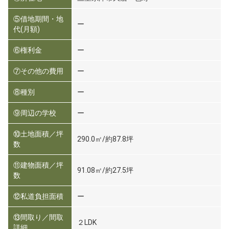
⑤借地期間・地
ー
代(月額)
⑥権利金
ー
⑦その他の費用
ー
⑧種別
ー
⑨周辺の学校
ー
⑩土地面積／坪
290.0㎡/約87.8坪
数
⑪建物面積／坪
91.08㎡/約27.5坪
数
⑫私道負担面積
ー
⑬間取り／間取
２LDK
詳細