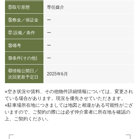
㉟取引形態
専任媒介
㊱敷金／保証金
ー
㊲ 設備／条件
ー
㊳備考
ー
㊴条件(その他)
ー
㊵情報公開日／
2025年6月
次回更新予定日
※空き状況や賃料、その他物件詳細情報については、変更され
ている場合があります。現況を優先させていただきます。
※駐車場所在地につきましては地図と相違がある可能性がござ
いますので、ご契約の際には必ず仲介業者に所在地を確認の
上、ご契約ください。