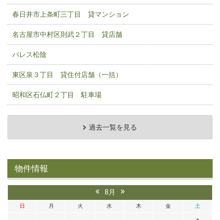
春日井市上条町三丁目 貸マンション
名古屋市中村区則武２丁目 貸店舗
パレス松陰
東区泉３丁目 貸住付店舗（一括）
昭和区石仏町２丁目 駐車場
過去一覧を見る
物件情報
«
»
8月
日
月
火
水
木
金
土