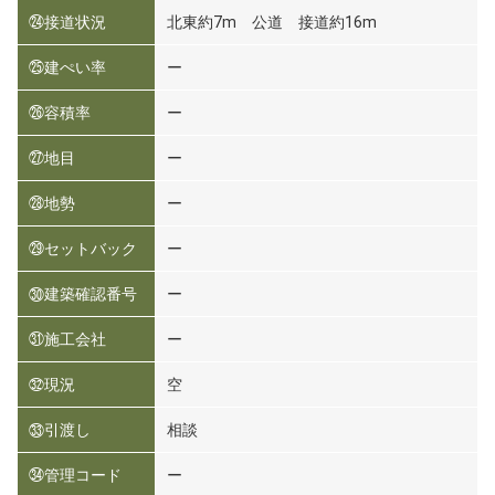
㉔接道状況
北東約7m 公道 接道約16m
㉕建ぺい率
ー
㉖容積率
ー
㉗地目
ー
㉘地勢
ー
㉙セットバック
ー
㉚建築確認番号
ー
㉛施工会社
ー
㉜現況
空
㉝引渡し
相談
㉞管理コード
ー