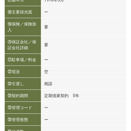
⑰築年月
1970年3月
⑱主要採光面
ー
⑲保険／保険加
要
入
⑳保証会社／保
要
証会社詳細
㉑駐車場／料金
ー
㉒現況
空
㉓引渡し
相談
㉔契約期間
定期借家契約 5年
㉕管理コード
ー
㉖管理形態
ー