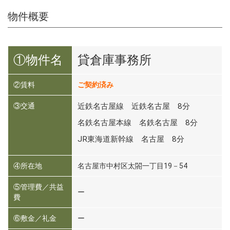
物件概要
①物件名
貸倉庫事務所
②賃料
ご契約済み
③交通
近鉄名古屋線 近鉄名古屋 8分
名鉄名古屋本線 名鉄名古屋 8分
JR東海道新幹線 名古屋 8分
④所在地
名古屋市中村区太閤一丁目19－54
⑤管理費／共益
ー
費
⑥敷金／礼金
ー