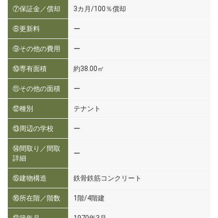
⑦保証金／償却
3カ月/100％償却
⑧更新料
ー
⑨その他の費用
ー
⑩専有面積
約38.00㎡
⑪その他の面積
ー
⑫種別
テナント
⑬周辺の学校
ー
⑭間取り／間取
ー
詳細
⑮建物構造
鉄骨鉄筋コンクリート
⑯所在階／階数
1階/4階建