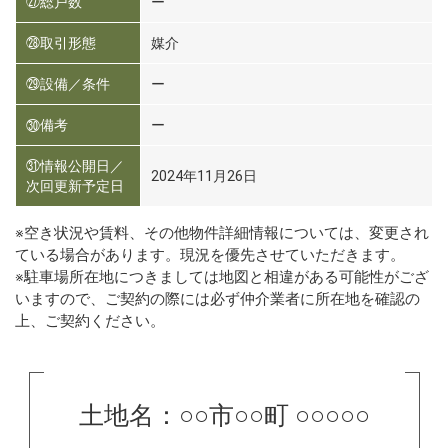
㉗総戸数
ー
㉘取引形態
媒介
㉙設備／条件
ー
㉚備考
ー
㉛情報公開日／
2024年11月26日
次回更新予定日
※空き状況や賃料、その他物件詳細情報については、変更され
ている場合があります。現況を優先させていただきます。
※駐車場所在地につきましては地図と相違がある可能性がござ
いますので、ご契約の際には必ず仲介業者に所在地を確認の
上、ご契約ください。
土地名：○○市○○町 ○○○○○