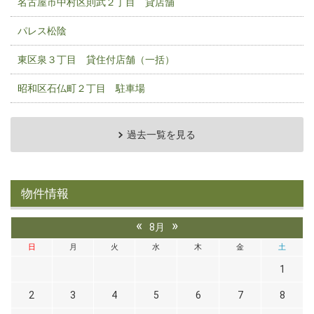
名古屋市中村区則武２丁目 貸店舗
パレス松陰
東区泉３丁目 貸住付店舗（一括）
昭和区石仏町２丁目 駐車場
過去一覧を見る
物件情報
«
»
8月
日
月
火
水
木
金
土
1
2
3
4
5
6
7
8