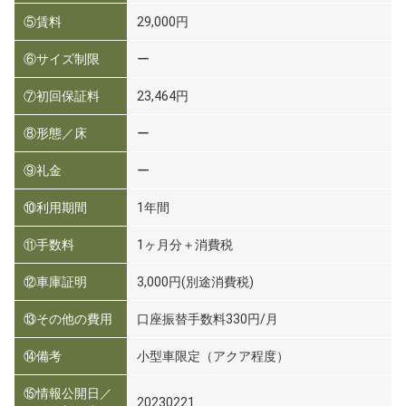
⑤賃料
29,000円
⑥サイズ制限
ー
⑦初回保証料
23,464円
⑧形態／床
ー
⑨礼金
ー
⑩利用期間
1年間
⑪手数料
1ヶ月分＋消費税
⑫車庫証明
3,000円(別途消費税)
⑬その他の費用
口座振替手数料330円/月
⑭備考
小型車限定（アクア程度）
⑮情報公開日／
20230221