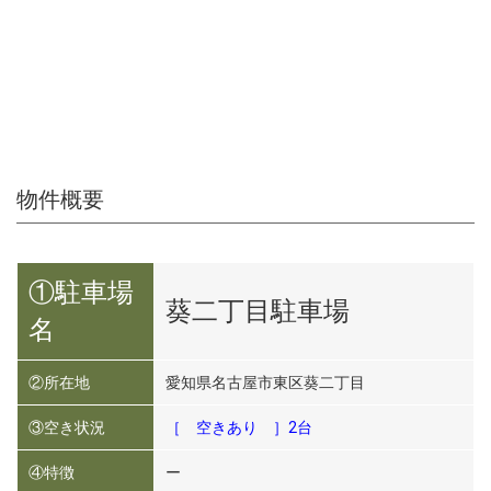
物件概要
①駐車場
葵二丁目駐車場
名
②所在地
愛知県名古屋市東区葵二丁目
③空き状況
［ 空きあり ］2台
④特徴
ー