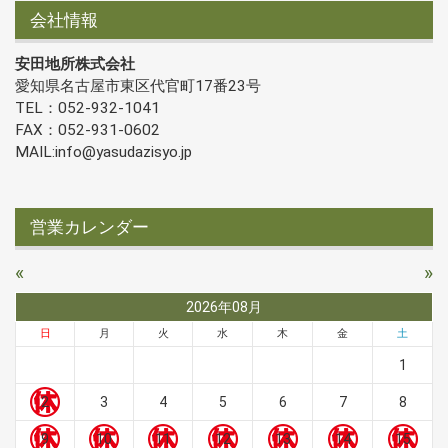
会社情報
安田地所株式会社
愛知県名古屋市東区代官町17番23号
TEL：052-932-1041
FAX：052-931-0602
MAIL:info@yasudazisyo.jp
営業カレンダー
«
»
2026年08月
日
月
火
水
木
金
土
1
2
3
4
5
6
7
8
9
10
11
12
13
14
15