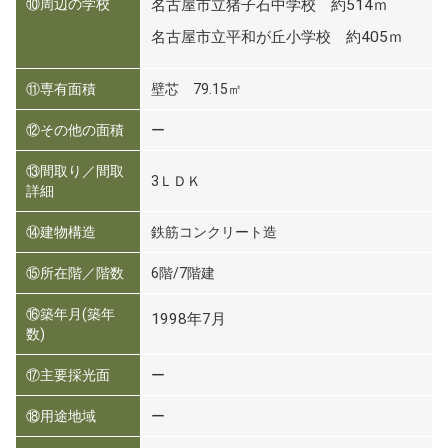
⑩周辺の学校
名古屋市立猪子石中学校 約514ｍ
名古屋市立平和が丘小学校 約405ｍ
⑪専有面積
壁芯 79.15㎡
⑫その他の面積
ー
⑬間取り／間取
3ＬＤＫ
詳細
⑭建物構造
鉄筋コンクリート造
⑮所在階／階数
6階/7階建
⑯築年月(築年
1998年7月
数)
⑰主要採光面
ー
⑱用途地域
ー