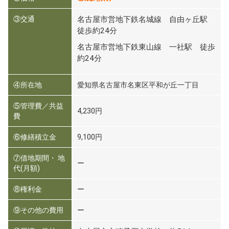
③交通
名古屋市営地下鉄名城線 自由ヶ丘駅
徒歩約24分
名古屋市営地下鉄東山線 一社駅 徒歩
約24分
④所在地
愛知県名古屋市名東区平和が丘一丁目
⑤管理費／共益
4,230円
費
⑥修繕積立金
9,100円
⑦借地期間・ 地
ー
代(月額)
⑧権利金
ー
⑨その他の費用
ー