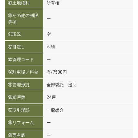
⑲土地権利
所有権
⑳その他の制限
ー
事項
㉑現況
空
㉒引渡し
即時
㉓管理コード
ー
㉔駐車場／料金
有/7500円
㉕管理形態
全部委託 巡回
㉖総戸数
24戸
㉗取引形態
一般媒介
㉘リフォーム
ー
㉙専有庭
ー