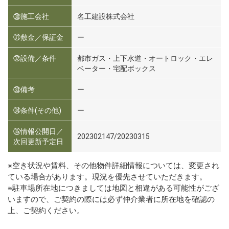
㉚施工会社
名工建設株式会社
㉛敷金／保証金
ー
㉜設備／条件
都市ガス・上下水道・オートロック・エレ
ベーター・宅配ボックス
㉝備考
ー
㉞条件(その他)
ー
㉟情報公開日／
202302147/20230315
次回更新予定日
※空き状況や賃料、その他物件詳細情報については、変更され
ている場合があります。現況を優先させていただきます。
※駐車場所在地につきましては地図と相違がある可能性がござ
いますので、ご契約の際には必ず仲介業者に所在地を確認の
上、ご契約ください。