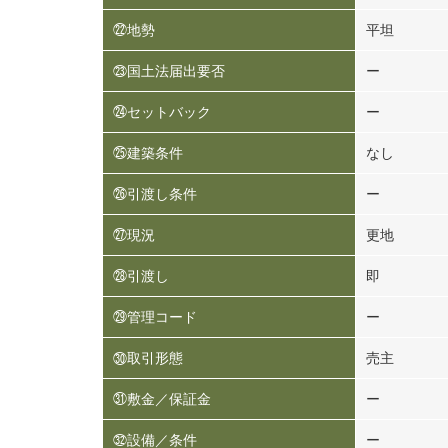
㉒地勢
平坦
㉓国土法届出要否
ー
㉔セットバック
ー
㉕建築条件
なし
㉖引渡し条件
ー
㉗現況
更地
㉘引渡し
即
㉙管理コード
ー
㉚取引形態
売主
㉛敷金／保証金
ー
㉜設備／条件
ー