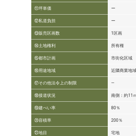
⑪坪単価
ー
⑫私道負担
ー
⑬販売区画数
1区画
⑭土地権利
所有権
⑮都市計画
市街化区域
⑯用途地域
近隣商業地
⑰その他法令上の制限
―
⑱接道状況
南側：約11
⑲建ぺい率
80％
⑳容積率
200％
㉑地目
宅地