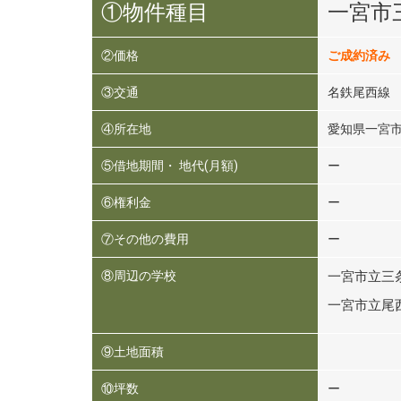
①物件種目
一宮市
②価格
ご成約済み
③交通
名鉄尾西線 
④所在地
愛知県一宮
⑤借地期間・ 地代(月額)
ー
⑥権利金
ー
⑦その他の費用
ー
⑧周辺の学校
一宮市立三
一宮市立尾西
⑨土地面積
⑩坪数
ー