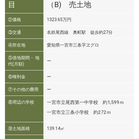
目
（B) 売土地
②価格
1323.65万円
③交通
名鉄尾西線 奥町駅 徒歩約27分
④所在地
愛知県一宮市三条字ヱグロ
⑤借地期間・ 地
ー
代(月額)
⑥権利金
ー
⑦その他の費用
ー
⑧周辺の学校
一宮市立尾西第一中学校 約1,599ｍ
一宮市立三条小学校 約272ｍ
⑨土地面積
139.14㎡