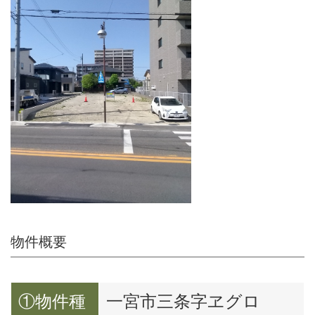
物件概要
①物件種
一宮市三条字ヱグロ