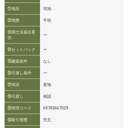
㉑地目
宅地
㉒地勢
平坦
㉓国土法届出要
ー
否
㉔セットバック
ー
㉕建築条件
なし
㉖引渡し条件
ー
㉗現況
更地
㉘引渡し
相談
㉙管理コード
69783667029
㉚取引形態
売主