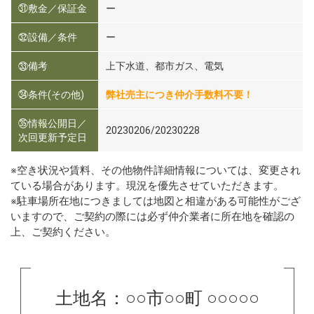
㉛敷金／保証金
ー
㉜設備／条件
ー
㉝備考
上下水道、都市ガス、電気
㉞条件(その他)
弊社売主につき仲介手数料不要！
㉟情報公開日／
20230206/20230228
次回更新予定日
※空き状況や賃料、その他物件詳細情報については、変更され
ている場合があります。現況を優先させていただきます。
※駐車場所在地につきましては地図と相違がある可能性がござ
いますので、ご契約の際には必ず仲介業者に所在地を確認の
上、ご契約ください。
土地名：○○市○○町 ○○○○○