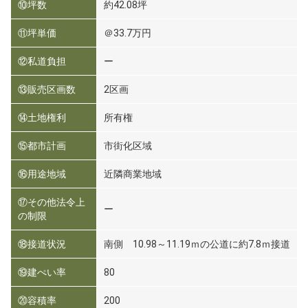
⑩坪数
約42.08坪
⑪坪単価
＠33.7万円
⑫私道負担
ー
⑬販売区画数
2区画
⑭土地権利
所有権
⑮都市計画
市街化区域
⑯用途地域
近隣商業地域
⑰その他法令上
ー
の制限
⑱接道状況
南側 10.98～11.19ｍの公道に約7.8ｍ接道
⑲建ぺい率
80
⑳容積率
200