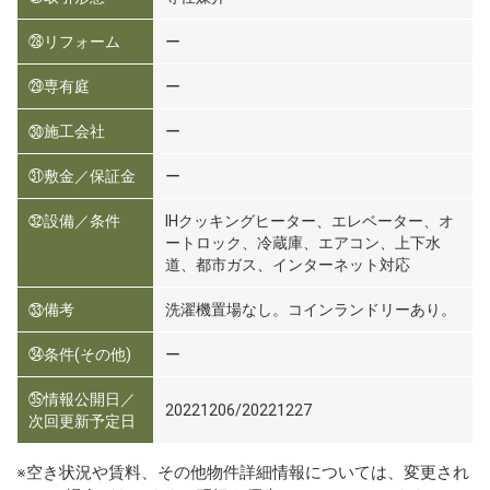
㉘リフォーム
ー
㉙専有庭
ー
㉚施工会社
ー
㉛敷金／保証金
ー
㉜設備／条件
IHクッキングヒーター、エレベーター、オ
ートロック、冷蔵庫、エアコン、上下水
道、都市ガス、インターネット対応
㉝備考
洗濯機置場なし。コインランドリーあり。
㉞条件(その他)
ー
㉟情報公開日／
20221206/20221227
次回更新予定日
※空き状況や賃料、その他物件詳細情報については、変更され