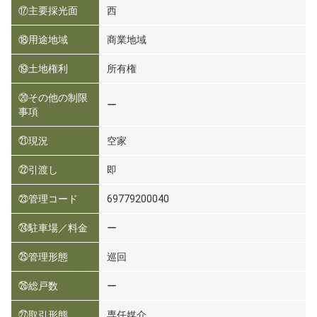
⑰主要採光面
西
⑱用途地域
商業地域
⑲土地権利
所有権
⑳その他の制限
ー
事項
㉑現況
空家
㉒引渡し
即
㉓管理コード
69779200040
㉔駐車場／料金
ー
㉕管理形態
巡回
㉖総戸数
ー
㉗取引形態
専任媒介