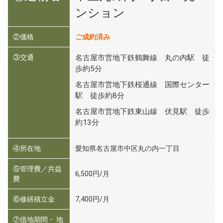
ンション
②価格
ご成約済み
③交通
名古屋市営地下鉄鶴舞線 丸の内駅 徒
歩約5分
名古屋市営地下鉄桜通線 国際センター
駅 徒歩約8分
名古屋市営地下鉄東山線 伏見駅 徒歩
約13分
④所在地
愛知県名古屋市中区丸の内一丁目
⑤管理費／共益
6,500円/月
費
⑥修繕積立金
7,400円/月
⑦借地期間・ 地