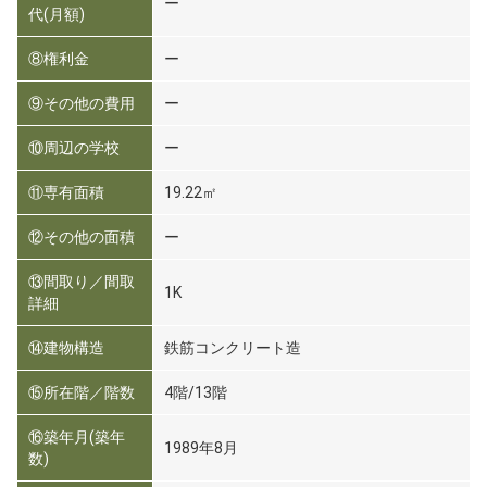
ー
代(月額)
⑧権利金
ー
⑨その他の費用
ー
⑩周辺の学校
ー
⑪専有面積
19.22㎡
⑫その他の面積
ー
⑬間取り／間取
1K
詳細
⑭建物構造
鉄筋コンクリート造
⑮所在階／階数
4階/13階
⑯築年月(築年
1989年8月
数)