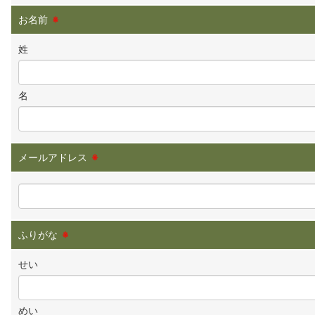
お名前
※
姓
名
メールアドレス
※
ふりがな
※
せい
めい