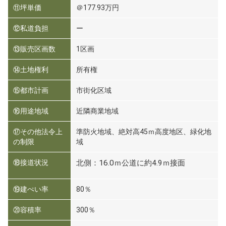
⑪坪単価
＠177.93万円
⑫私道負担
ー
⑬販売区画数
1区画
⑭土地権利
所有権
⑮都市計画
市街化区域
⑯用途地域
近隣商業地域
⑰その他法令上
準防火地域、絶対高45ｍ高度地区、緑化地
の制限
域
⑱接道状況
北側：16.0ｍ公道に約4.9ｍ接面
⑲建ぺい率
80％
⑳容積率
300％