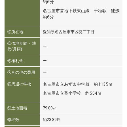
約6分
名古屋市営地下鉄東山線 千種駅 徒歩
約6分
④所在地
愛知県名古屋市東区葵二丁目
⑤借地期間・ 地
ー
代(月額)
⑥権利金
ー
⑦その他の費用
ー
⑧周辺の学校
名古屋市立あずま中学校 約1135ｍ
名古屋市立葵小学校 約554ｍ
⑨土地面積
79.00㎡
⑩坪数
約23.89坪