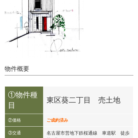
物件概要
①物件種
東区葵二丁目 売土地
目
②価格
ご成約済み
③交通
名古屋市営地下鉄桜通線 車道駅 徒歩