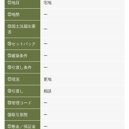
㉑地目
宅地
㉒地勢
ー
㉓国土法届出要
ー
否
㉔セットバック
ー
㉕建築条件
ー
㉖引渡し条件
ー
㉗現況
更地
㉘引渡し
相談
㉙管理コード
ー
㉚取引形態
ー
㉛敷金／保証金
ー