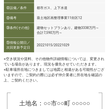
㉜設備／条件
都市ガス、上下水道
㉝備考
葵土地区画整理事業11街区12
㉞条件(その他)
建物セットプランあり。建物3338万円～
合計7,590万円～
㉟情報公開日／
20221015/20221029
次回更新予定日
※空き状況や賃料、その他物件詳細情報については、変更され
ている場合があります。現況を優先させていただきます。
※駐車場所在地につきましては地図と相違がある可能性がござ
いますので、ご契約の際には必ず仲介業者に所在地を確認の
上、ご契約ください。
土地名：○○市○○町 ○○○○○