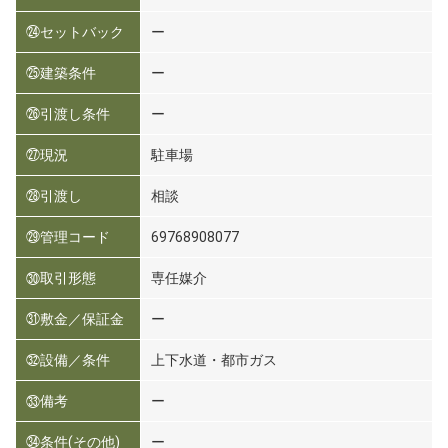
㉔セットバック
ー
㉕建築条件
ー
㉖引渡し条件
ー
㉗現況
駐車場
㉘引渡し
相談
㉙管理コード
69768908077
㉚取引形態
専任媒介
㉛敷金／保証金
ー
㉜設備／条件
上下水道・都市ガス
㉝備考
ー
㉞条件(その他)
ー