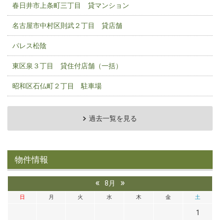
春日井市上条町三丁目 貸マンション
名古屋市中村区則武２丁目 貸店舗
パレス松陰
東区泉３丁目 貸住付店舗（一括）
昭和区石仏町２丁目 駐車場
過去一覧を見る
物件情報
«
»
8月
日
月
火
水
木
金
土
1