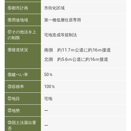
⑮都市計画
市街化区域
⑯用途地域
第一種低層住居専用
⑰その他法令上
宅地造成等規制法
の制限
⑱接道状況
南側 約11.7ｍ公道に約16ｍ接道
北側 約5.6ｍ公道に約16ｍ接道
⑲建ぺい率
50％
⑳容積率
100％
㉑地目
宅地
㉒地勢
ー
㉓国土法届出要
ー
否