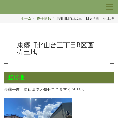
ホーム
物件情報
東郷町北山台三丁目B区画 売土地
東郷町北山台三丁目B区画
売土地
整形地
是非一度、周辺環境と併せてご見学ください。