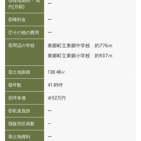
⑤借地期間・ 地
ー
代(月額)
⑥権利金
ー
⑦その他の費用
ー
⑧周辺の学校
東郷町立東郷中学校 約776ｍ
東郷町立東郷小学校 約937ｍ
⑨土地面積
138.48㎡
⑩坪数
41.89坪
⑪坪単価
＠52万円
⑫私道負担
ー
⑬販売区画数
―
⑭土地権利
ー