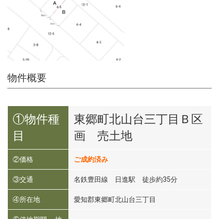
物件概要
①物件種
東郷町北山台三丁目Ｂ区
目
画 売土地
②価格
ご成約済み
③交通
名鉄豊田線 日進駅 徒歩約35分
④所在地
愛知郡東郷町北山台三丁目