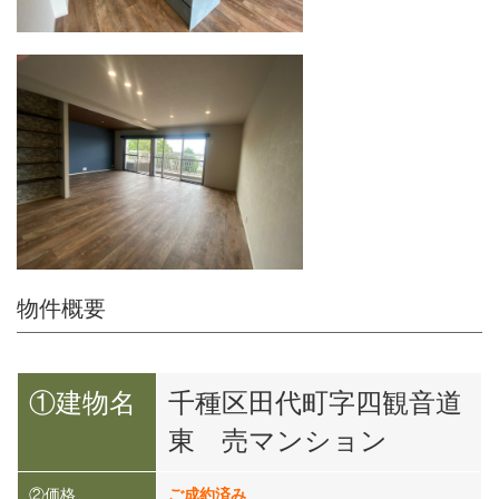
物件概要
①建物名
千種区田代町字四観音道
東 売マンション
②価格
ご成約済み