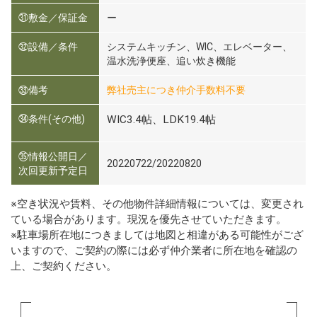
㉛敷金／保証金
ー
㉜設備／条件
システムキッチン、WIC、エレベーター、
温水洗浄便座、追い炊き機能
㉝備考
弊社売主につき仲介手数料不要
㉞条件(その他)
WIC3.4帖、LDK19.4帖
㉟情報公開日／
20220722/20220820
次回更新予定日
※空き状況や賃料、その他物件詳細情報については、変更され
ている場合があります。現況を優先させていただきます。
※駐車場所在地につきましては地図と相違がある可能性がござ
いますので、ご契約の際には必ず仲介業者に所在地を確認の
上、ご契約ください。