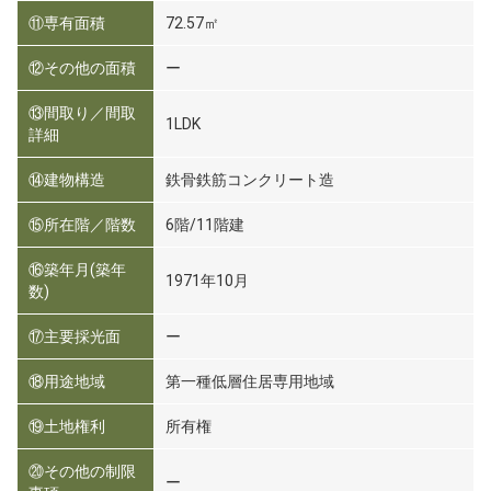
⑪専有面積
72.57㎡
⑫その他の面積
ー
⑬間取り／間取
1LDK
詳細
⑭建物構造
鉄骨鉄筋コンクリート造
⑮所在階／階数
6階/11階建
⑯築年月(築年
1971年10月
数)
⑰主要採光面
ー
⑱用途地域
第一種低層住居専用地域
⑲土地権利
所有権
⑳その他の制限
ー