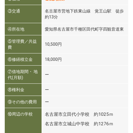
③交通
名古屋市営地下鉄東山線 覚王山駅 徒歩
約13分
④所在地
愛知県名古屋市千種区田代町字四観音道東
⑤管理費／共益
10,500円
費
⑥修繕積立金
18,000円
⑦借地期間・ 地
ー
代(月額)
⑧権利金
ー
⑨その他の費用
ー
⑩周辺の学校
名古屋市立田代小学校 約1025ｍ
名古屋市立城山中学校 約1276ｍ