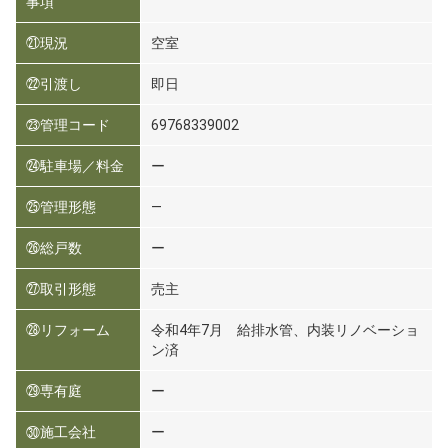
事項
㉑現況
空室
㉒引渡し
即日
㉓管理コード
69768339002
㉔駐車場／料金
ー
㉕管理形態
―
㉖総戸数
ー
㉗取引形態
売主
㉘リフォーム
令和4年7月 給排水管、内装リノベーショ
ン済
㉙専有庭
ー
㉚施工会社
ー