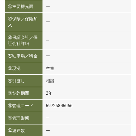
⑱主要採光面
ー
⑲保険／保険加
ー
入
⑳保証会社／保
―
証会社詳細
㉑駐車場／料金
ー
㉒現況
空室
㉓引渡し
相談
㉔契約期間
2年
㉕管理コード
69725846066
㉖管理形態
―
㉗総戸数
ー