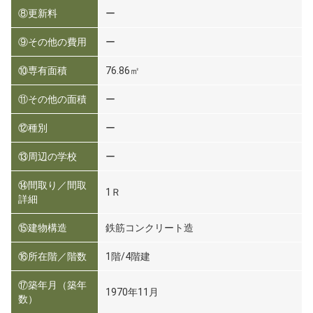
⑧更新料
ー
⑨その他の費用
ー
⑩専有面積
76.86㎡
⑪その他の面積
ー
⑫種別
ー
⑬周辺の学校
ー
⑭間取り／間取
1Ｒ
詳細
⑮建物構造
鉄筋コンクリート造
⑯所在階／階数
1階/4階建
⑰築年月（築年
1970年11月
数）