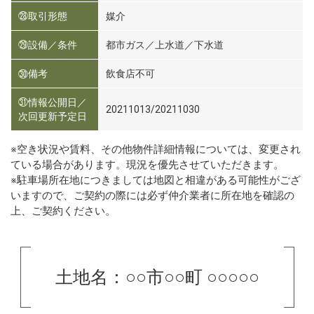
㉘取引形態
媒介
㉙設備／条件
都市ガス／上水道／下水道
㉚備考
飲食店不可
㉛情報公開日／
20211013/20211030
次回更新予定日
※空き状況や賃料、その他物件詳細情報については、変更され
ている場合があります。現況を優先させていただきます。
※駐車場所在地につきましては地図と相違がある可能性がござ
いますので、ご契約の際には必ず仲介業者に所在地を確認の
上、ご契約ください。
土地名：○○市○○町 ○○○○○