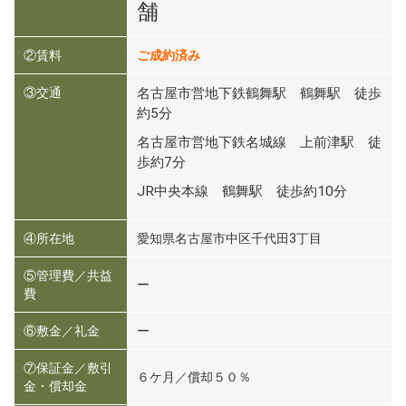
舗
②賃料
ご成約済み
③交通
名古屋市営地下鉄鶴舞駅 鶴舞駅 徒歩
約5分
名古屋市営地下鉄名城線 上前津駅 徒
歩約7分
JR中央本線 鶴舞駅 徒歩約10分
④所在地
愛知県名古屋市中区千代田3丁目
⑤管理費／共益
ー
費
⑥敷金／礼金
ー
⑦保証金／敷引
６ケ月／償却５０％
金・償却金