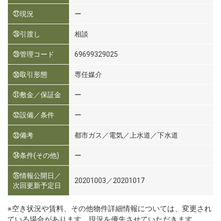
㉗現況
ー
㉘引渡し
相談
㉙管理コード
69699329025
㉚取引形態
専任媒介
㉛敷金／保証金
ー
㉜設備／条件
ー
㉝備考
都市ガス／電気／上水道／下水道
㉞条件(その他)
ー
㉟情報公開日／
20201003／20201017
次回更新予定日
※空き状況や賃料、その他物件詳細情報については、変更され
ている場合があります。現況を優先させていただきます。