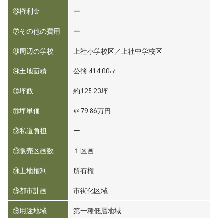
⑥権利金
ー
⑦その他の費用
ー
⑧周辺の学校
上社小学校区／上社中学校区
⑨土地面積
公簿 414.00㎡
⑩坪数
約125.23坪
⑪坪単価
＠79.86万円
⑫私道負担
ー
⑬販売区画数
１区画
⑭土地権利
所有権
⑮都市計画
市街化区域
⑯用途地域
第一種低層地域