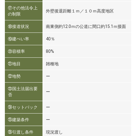
⑰その他法令上
外壁後退距離１ｍ／１０ｍ高度地区
の制限
⑱接道状況
南東側約12.0ｍの公道に間口約15.1ｍ接面
⑲建ぺい率
40％
⑳容積率
80%
㉑地目
雑種地
㉒地勢
ー
㉓国土法届出要
ー
否
㉔セットバック
ー
㉕建築条件
ー
㉖引渡し条件
現況渡し