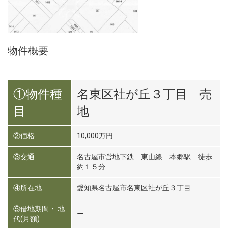
物件概要
①物件種
名東区社が丘３丁目 売
目
地
②価格
10,000万円
③交通
名古屋市営地下鉄 東山線 本郷駅 徒歩
約１５分
④所在地
愛知県名古屋市名東区社が丘３丁目
⑤借地期間・ 地
ー
代(月額)