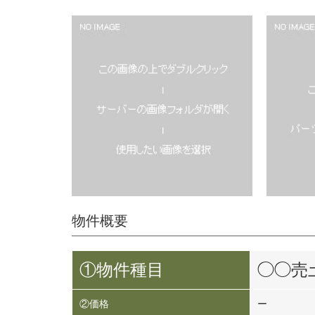
物件概要
①物件種目
◯◯売
②価格
ー