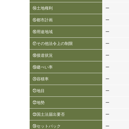
⑭土地権利
ー
⑮都市計画
ー
⑯用途地域
ー
⑰その他法令上の制限
ー
⑱接道状況
ー
⑲建ぺい率
ー
⑳容積率
ー
㉑地目
ー
㉒地勢
ー
㉓国土法届出要否
ー
㉔セットバック
ー