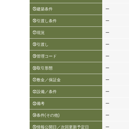
㉕建築条件
ー
㉖引渡し条件
ー
㉗現況
ー
㉘引渡し
ー
㉙管理コード
ー
㉚取引形態
ー
㉛敷金／保証金
ー
㉜設備／条件
ー
㉝備考
ー
㉞条件(その他)
ー
㉟情報公開日／次回更新予定日
ー