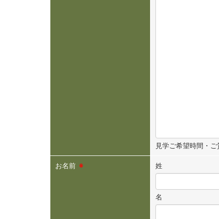
見学ご希望時間・ご
お名前
※
姓
名