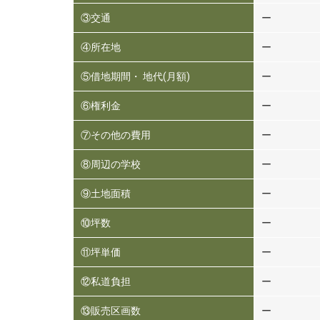
③交通
ー
④所在地
ー
⑤借地期間・ 地代(月額)
ー
⑥権利金
ー
⑦その他の費用
ー
⑧周辺の学校
ー
⑨土地面積
ー
⑩坪数
ー
⑪坪単価
ー
⑫私道負担
ー
⑬販売区画数
ー