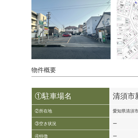
物件概要
①駐車場名
清須市
②所在地
愛知県清須
③空き状況
ー
④特徴
ー