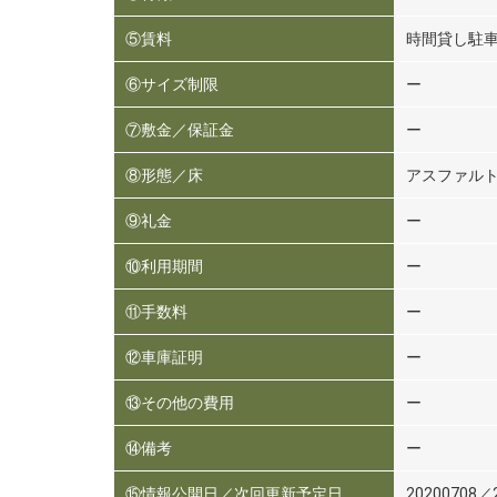
⑤賃料
時間貸し駐
⑥サイズ制限
ー
⑦敷金／保証金
ー
⑧形態／床
アスファル
⑨礼金
ー
⑩利用期間
ー
⑪手数料
ー
⑫車庫証明
ー
⑬その他の費用
ー
⑭備考
ー
⑮情報公開日／次回更新予定日
20200708／