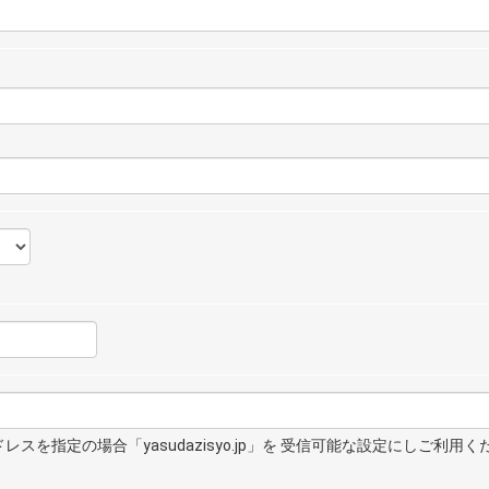
スを指定の場合「yasudazisyo.jp」を 受信可能な設定にしご利用く