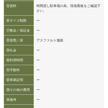
⑤賃料
時間貸し駐車場の為、現地看板をご確認下
さい。
⑥サイズ制限
ー
⑦敷金／保証金
ー
⑧形態／床
アスファルト舗装
⑨礼金
ー
⑩利用時間
ー
⑪手数料
ー
⑫車庫証明
ー
⑬その他の費用
ー
⑭備考
ー