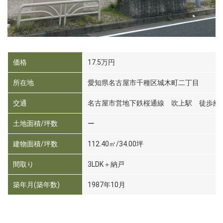
価格
17.5万円
所在地
愛知県名古屋市千種区城木町二丁目
交通
名古屋市営地下鉄桜通線 吹上駅 徒歩約
土地面積/坪数
ー
建物面積/坪数
112.40㎡/34.00坪
間取り
3LDK＋納戸
築年月(築年数)
1987年10月