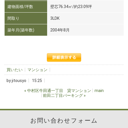
建物面積/坪数
壁芯76.34㎡/約23.09坪
間取り
3LDK
築年月(築年数)
2004年8月
買いたい
マンション
by
jitousyo
15:25
«
中村区牛田通一丁目 貸マンション
main
前田二丁目パーキング
»
お問い合わせフォーム