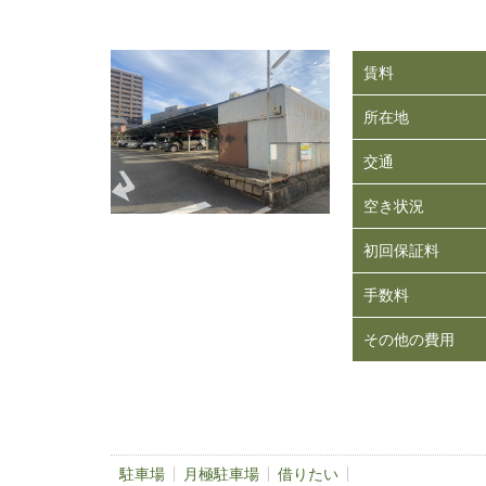
賃料
所在地
交通
空き状況
初回保証料
手数料
その他の費用
駐車場
月極駐車場
借りたい