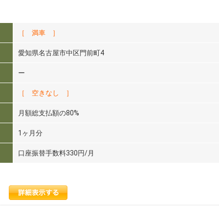
［ 満車 ］
愛知県名古屋市中区門前町4
ー
［ 空きなし ］
月額総支払額の80%
1ヶ月分
口座振替手数料330円/月