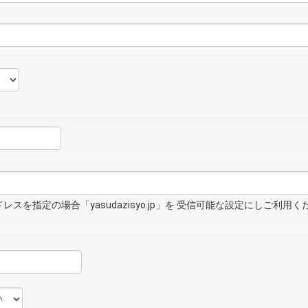
スを指定の場合「yasudazisyo.jp」を 受信可能な設定にしご利用く