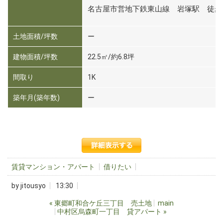
名古屋市営地下鉄東山線 岩塚駅 徒歩
土地面積/坪数
ー
建物面積/坪数
22.5㎡/約6.8坪
間取り
1K
築年月(築年数)
ー
賃貸マンション・アパート
借りたい
by
jitousyo
13:30
«
東郷町和合ケ丘三丁目 売土地
main
中村区烏森町一丁目 貸アパート
»