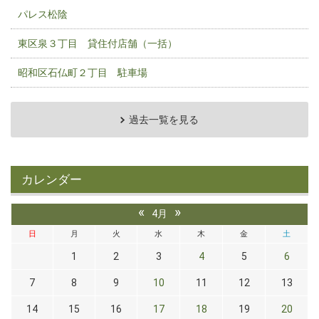
パレス松陰
東区泉３丁目 貸住付店舗（一括）
昭和区石仏町２丁目 駐車場
過去一覧を見る
カレンダー
«
»
4月
日
月
火
水
木
金
土
1
2
3
4
5
6
7
8
9
10
11
12
13
14
15
16
17
18
19
20