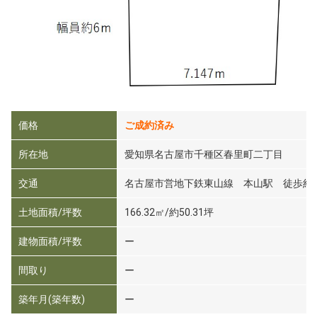
価格
ご成約済み
所在地
愛知県名古屋市千種区春里町二丁目
交通
名古屋市営地下鉄東山線 本山駅 徒歩約
土地面積/坪数
166.32㎡/約50.31坪
建物面積/坪数
ー
間取り
ー
築年月(築年数)
ー