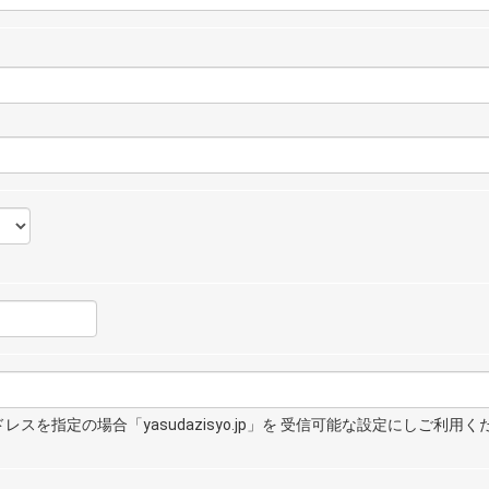
スを指定の場合「yasudazisyo.jp」を 受信可能な設定にしご利用く