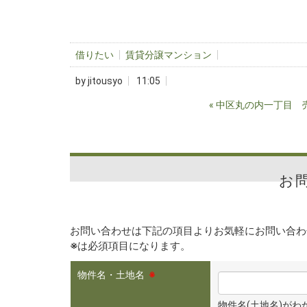
借りたい
賃貸分譲マンション
by
jitousyo
11:05
«
中区丸の内一丁目 
お
お問い合わせは下記の項目よりお気軽にお問い合わ
※
は必須項目になります。
物件名・土地名
※
物件名(土地名)が