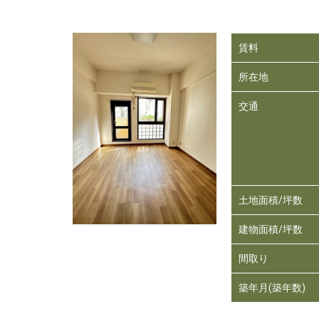
賃料
所在地
交通
土地面積/坪数
建物面積/坪数
間取り
築年月(築年数)