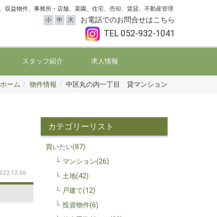
、収益物件、事務所・店舗、菜園、住宅、売却、賃貸、不動産管理
お電話でのお問合せはこちら
小
中
大
TEL
052-932-1041
スタッフ紹介
求人情報
ホーム
物件情報
中区丸の内一丁目 貸マンション
カテゴリーリスト
買いたい(87)
マンション(26)
022.12.06
土地(42)
戸建て(12)
投資物件(6)