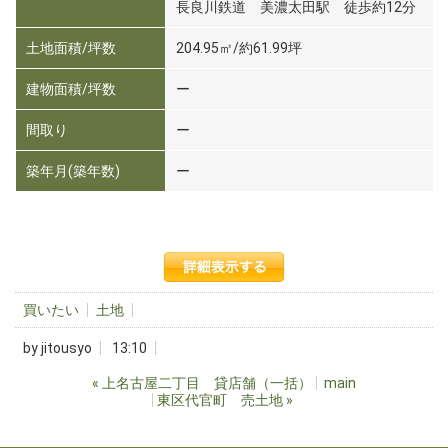
長良川鉄道 美濃太田駅 徒歩約12分
土地面積/坪数
204.95㎡/約61.99坪
建物面積/坪数
ー
間取り
ー
築年月(築年数)
ー
買いたい
土地
by
jitousyo
13:10
«
上名古屋二丁目 貸店舗（一括）
main
東区代官町 売土地
»