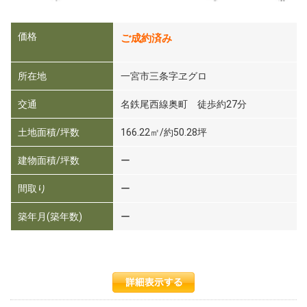
価格
ご成約済み
所在地
一宮市三条字ヱグロ
交通
名鉄尾西線奥町 徒歩約27分
土地面積/坪数
166.22㎡/約50.28坪
建物面積/坪数
ー
間取り
ー
築年月(築年数)
ー