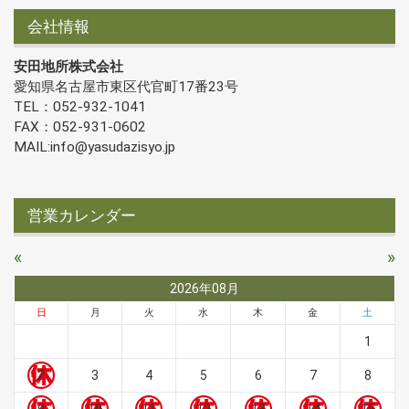
会社情報
安田地所株式会社
愛知県名古屋市東区代官町17番23号
TEL：052-932-1041
FAX：052-931-0602
MAIL:info@yasudazisyo.jp
営業カレンダー
«
»
2026年08月
日
月
火
水
木
金
土
1
2
3
4
5
6
7
8
9
10
11
12
13
14
15