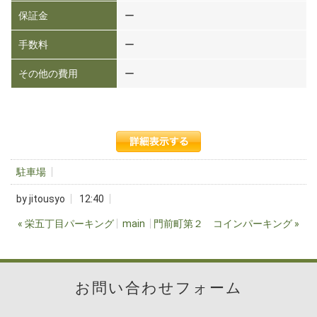
保証金
ー
手数料
ー
その他の費用
ー
駐車場
by
jitousyo
12:40
«
栄五丁目パーキング
main
門前町第２ コインパーキング
»
お問い合わせフォーム