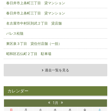
春日井市上条町三丁目 貸マンション
春日井市上条町三丁目 貸マンション
名古屋市中村区則武２丁目 貸店舗
パレス松陰
東区泉３丁目 貸住付店舗（一括）
昭和区石仏町２丁目 駐車場
過去一覧を見る
カレンダー
«
»
1月
日
月
火
水
木
金
土