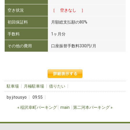
空き状況
［ 空きなし ］
初回保証料
月額総支払額の80%
手数料
1ヶ月分
その他の費用
口座振替手数料330円/月
駐車場
月極駐車場
借りたい
by
jitousyo
09:55
«
稲沢幸町パーキング
main
第二河本パーキング
»