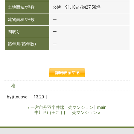
土地面積/坪数
公簿 91.18㎡/約27.58坪
建物面積/坪数
ー
間取り
ー
築年月(築年数)
ー
土地
by
jitousyo
13:20
«
一宮市丹羽字井端 売マンション
main
中川区山王２丁目 売マンション
»