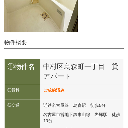
物件概要
①物件名
中村区烏森町一丁目 貸
アパート
②賃料
ご成約済み
③交通
近鉄名古屋線 烏森駅 徒歩6分
名古屋市営地下鉄東山線 岩塚駅 徒歩
13分