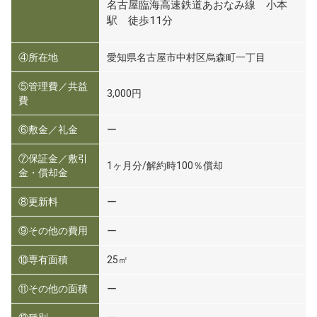
名古屋臨海高速鉄道あおなみ線 小本
駅 徒歩11分
④所在地
愛知県名古屋市中村区烏森町一丁目
⑤管理費／共益
3,000円
費
⑥敷金／礼金
ー
⑦保証金／敷引
1ヶ月分/解約時100％償却
金・償却金
⑧更新料
ー
⑨その他の費用
ー
⑩専有面積
25㎡
⑪その他の面積
ー