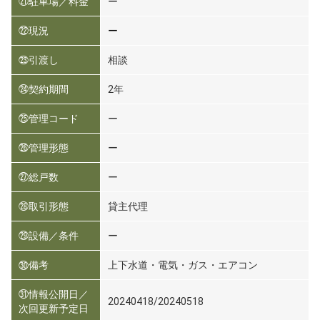
㉑駐車場／料金
ー
㉒現況
ー
㉓引渡し
相談
㉔契約期間
2年
㉕管理コード
ー
㉖管理形態
ー
㉗総戸数
ー
㉘取引形態
貸主代理
㉙設備／条件
ー
㉚備考
上下水道・電気・ガス・エアコン
㉛情報公開日／
20240418/20240518
次回更新予定日