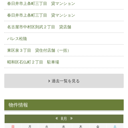
春日井市上条町三丁目 貸マンション
春日井市上条町三丁目 貸マンション
名古屋市中村区則武２丁目 貸店舗
パレス松陰
東区泉３丁目 貸住付店舗（一括）
昭和区石仏町２丁目 駐車場
過去一覧を見る
物件情報
«
»
8月
日
月
火
水
木
金
土