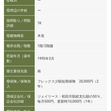
⑫種別
ー
⑬周辺の学校
ー
⑭間取り／間取
1K
詳細
⑮建物構造
木造
⑯所在階／階数
1階/2階建
⑰築年月（築年
1995年3月
数）
⑱主要採光面
南
⑲保険／保険加
フレックス少額短期保険 20,000円（2
入
年）
⑳保証会社／保
ジェイリース：初回月額総支払額の50％、
証会社詳細
毎月500円、更新時10,000円（1年）