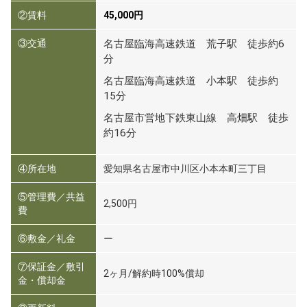
②賃料
45,000円
③交通
名古屋臨海高速鉄道 荒子駅 徒歩約6
分
名古屋臨海高速鉄道 小本駅 徒歩約
15分
名古屋市営地下鉄東山線 高畑駅 徒歩
約16分
④所在地
愛知県名古屋市中川区小本本町三丁目
⑤管理費／共益
2,500円
費
⑥敷金／礼金
ー
⑦保証金／敷引
2ヶ月/解約時100%償却
金・償却金