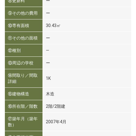
⑧更新料
ー
⑨その他の費用
ー
⑩専有面積
30.43㎡
⑪その他の面積
ー
⑫種別
―
⑬周辺の学校
ー
⑭間取り／間取
1K
詳細
⑮建物構造
木造
⑯所在階／階数
2階/2階建
⑰築年月（築年
2007年4月
数）