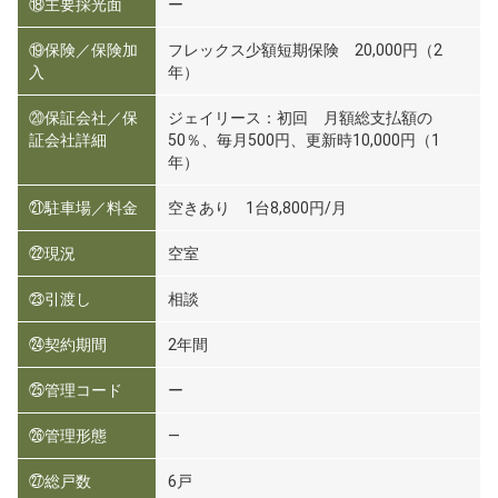
⑱主要採光面
ー
⑲保険／保険加
フレックス少額短期保険 20,000円（2
入
年）
⑳保証会社／保
ジェイリース：初回 月額総支払額の
証会社詳細
50％、毎月500円、更新時10,000円（1
年）
㉑駐車場／料金
空きあり 1台8,800円/月
㉒現況
空室
㉓引渡し
相談
㉔契約期間
2年間
㉕管理コード
ー
㉖管理形態
―
㉗総戸数
6戸