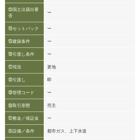
㉓国土法届出要
ー
否
㉔セットバック
ー
㉕建築条件
ー
㉖引渡し条件
ー
㉗現況
更地
㉘引渡し
即
㉙管理コード
ー
㉚取引形態
売主
㉛敷金／保証金
ー
㉜設備／条件
都市ガス、上下水道