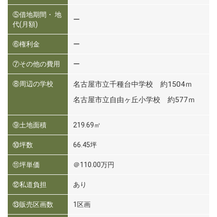
⑤借地期間・ 地
ー
代(月額)
⑥権利金
ー
⑦その他の費用
ー
⑧周辺の学校
名古屋市立千種台中学校 約1504ｍ
名古屋市立自由ヶ丘小学校 約577ｍ
⑨土地面積
219.69㎡
⑩坪数
66.45坪
⑪坪単価
＠110.00万円
⑫私道負担
あり
⑬販売区画数
1区画